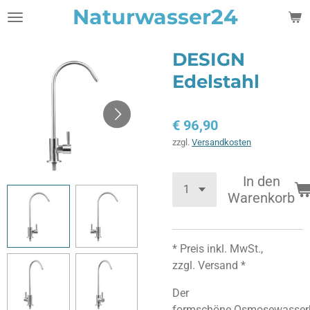
Naturwasser24
Zum
Hauptinhalt
springen
DESIGN
Edelstahl
€ 96,90
zzgl.
Versandkosten
In den
Warenkorb
* Preis inkl. MwSt.,
zzgl. Versand *
Der
formschöne Osmosewasser