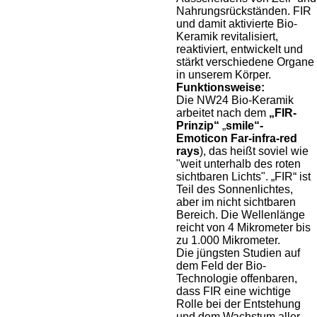
Nahrungsrückständen. FIR
und damit aktivierte Bio-
Keramik revitalisiert,
reaktiviert, entwickelt und
stärkt verschiedene Organe
in unserem Körper.
Funktionsweise:
Die NW24 Bio-Keramik
arbeitet nach dem
„FIR-
Prinzip“
„
smile“-
Emoticon Far-infra-red
rays
), das heißt soviel wie
"weit unterhalb des roten
sichtbaren Lichts". „FIR“ ist
Teil des Sonnenlichtes,
aber im nicht sichtbaren
Bereich. Die Wellenlänge
reicht von 4 Mikrometer bis
zu 1.000 Mikrometer.
Die jüngsten Studien auf
dem Feld der Bio-
Technologie offenbaren,
dass FIR eine wichtige
Rolle bei der Entstehung
und dem Wachstum aller