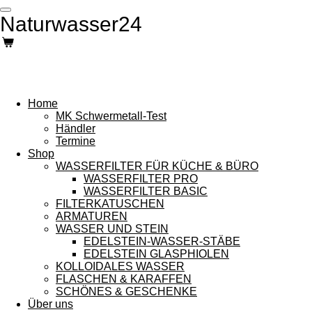
Zum
Naturwasser24
Hauptinhalt
springen
Home
MK Schwermetall-Test
Händler
Termine
Shop
WASSERFILTER FÜR KÜCHE & BÜRO
WASSERFILTER PRO
WASSERFILTER BASIC
FILTERKATUSCHEN
ARMATUREN
WASSER UND STEIN
EDELSTEIN-WASSER-STÄBE
EDELSTEIN GLASPHIOLEN
KOLLOIDALES WASSER
FLASCHEN & KARAFFEN
SCHÖNES & GESCHENKE
Über uns