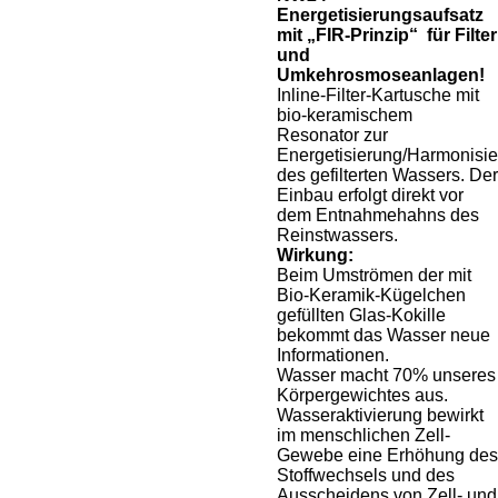
Energetisierungsaufsatz
mit „FIR-Prinzip“ für Filter
und
Umkehrosmoseanlagen!
Inline-Filter-Kartusche mit
bio-keramischem
Resonator zur
Energetisierung/Harmonisi
des gefilterten Wassers. Der
Einbau erfolgt direkt vor
dem Entnahmehahns des
Reinstwassers.
Wirkung:
Beim Umströmen der mit
Bio-Keramik-Kügelchen
gefüllten Glas-Kokille
bekommt das Wasser neue
Informationen.
Wasser macht 70% unseres
Körpergewichtes aus.
Wasseraktivierung bewirkt
im menschlichen Zell-
Gewebe eine Erhöhung des
Stoffwechsels und des
Ausscheidens von Zell- und