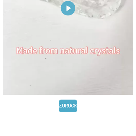
P
l
a
y
ZURÜCK