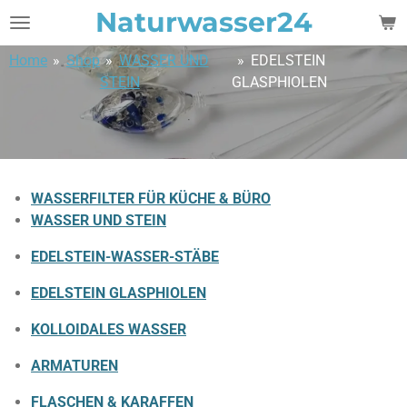
Naturwasser24
Zum
Hauptinhalt
Home
»
Shop
»
WASSER UND
»
EDELSTEIN
springen
STEIN
GLASPHIOLEN
WASSERFILTER FÜR KÜCHE & BÜRO
WASSER UND STEIN
EDELSTEIN-WASSER-STÄBE
EDELSTEIN GLASPHIOLEN
KOLLOIDALES WASSER
ARMATUREN
FLASCHEN & KARAFFEN