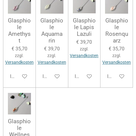
Glasphio
Glasphio
Glasphio
Glasphio
le
le
le Lapis
le
Amethys
Aquama
Lazuli
Rosenqu
t
rin
arz
€ 39,70
€ 35,70
€ 39,70
€ 35,70
zzgl.
zzgl.
zzgl.
Versandkosten
zzgl.
Versandkosten
Versandkosten
Versandkosten
In den Warenkorb
In den Warenkorb
In den Warenkorb
In den Waren
Glasphio
le
Wellnes